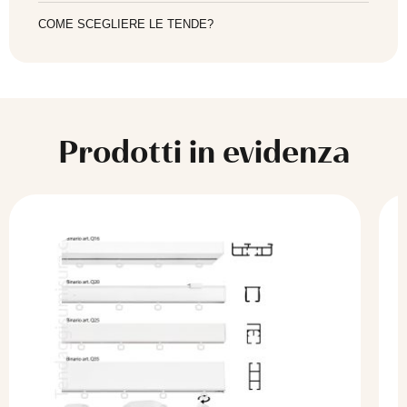
COME SCEGLIERE LE TENDE?
Prodotti in evidenza
Questo
prodotto
ha
più
varianti.
Le
opzioni
possono
essere
scelte