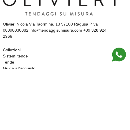
Olivieri Nicola Via Taormina, 13 97100 Ragusa P.iva
00398030882 info@tendaggisumisura.com +39 328 924
2966
Collezioni
Sistemi tende
Tende
Guida all’acquisto
Chi siamo
Spedizioni e resi
Pagamenti
Pagamenti rateizzati
Assistenza e progettazione
Privacy Policy
Cookie Policy
Le tue preferenze privacy