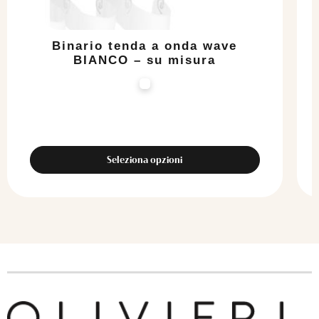
nella
pagina
del
Binario tenda a onda wave
prodotto
BIANCO – su misura
Seleziona opzioni