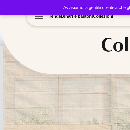
Avvisiamo la gentile clientela che g
Tende
Binari e bastoni
Collezioni
Co