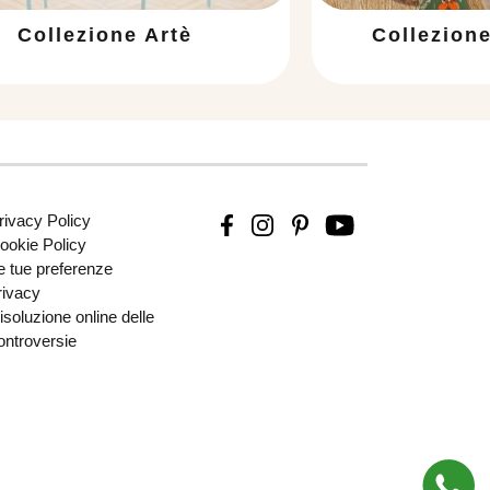
Collezione Artè
Collezion
rivacy Policy
ookie Policy
e tue preferenze
rivacy
isoluzione online delle
ontroversie