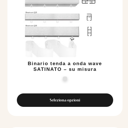
ha
più
varianti.
Le
opzioni
possono
essere
scelte
nella
pagina
del
Binario tenda a onda wave
prodotto
SATINATO – su misura
Seleziona opzioni