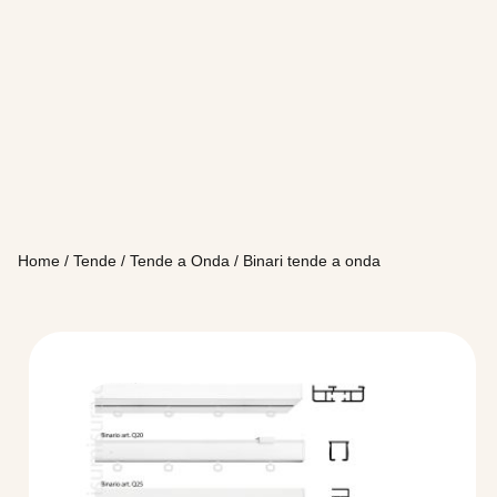
Home
/
Tende
/
Tende a Onda
/ Binari tende a onda
Questo
prodotto
ha
più
varianti.
Le