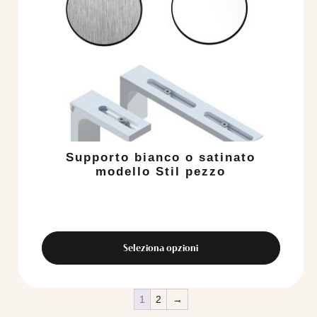
ha
più
varianti.
Le
opzioni
possono
essere
scelte
nella
pagina
del
Supporto bianco o satinato
prodotto
modello Stil pezzo
Seleziona opzioni
1
2
→