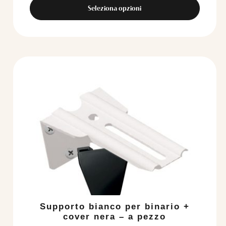
Seleziona opzioni
Questo
prodotto
ha
più
varianti.
Le
opzioni
possono
essere
scelte
nella
pagina
del
Supporto bianco per binario +
prodotto
cover nera – a pezzo