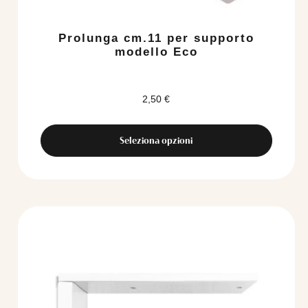
Prolunga cm.11 per supporto
modello Eco
2,50
€
Seleziona opzioni
Questo
prodotto
ha
più
varianti.
Le