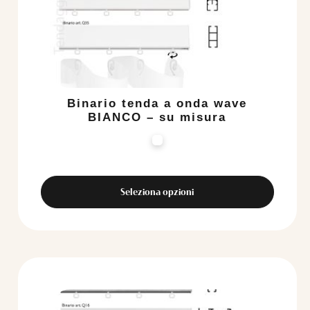
opzioni
possono
essere
scelte
nella
pagina
del
Binario tenda a onda wave
prodotto
BIANCO – su misura
Seleziona opzioni
Questo
prodotto