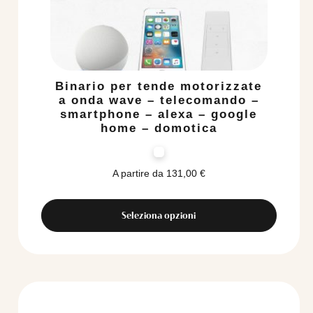
Binario per tende motorizzate
a onda wave – telecomando –
smartphone – alexa – google
home – domotica
A partire da
131,00
€
Seleziona opzioni
Questo