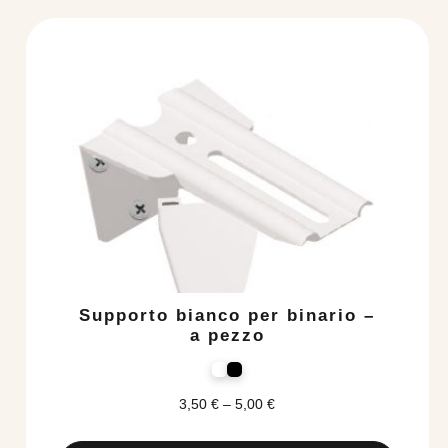
Questo
prodotto
ha
più
varianti.
Le
opzioni
possono
essere
scelte
nella
pagina
del
Supporto bianco per binario –
prodotto
a pezzo
3,50
€
–
5,00
€