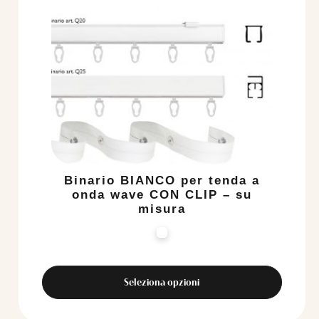
prodotto
ha
più
varianti.
Le
opzioni
possono
essere
scelte
nella
pagina
del
Binario BIANCO per tenda a
prodotto
onda wave CON CLIP – su
misura
Seleziona opzioni