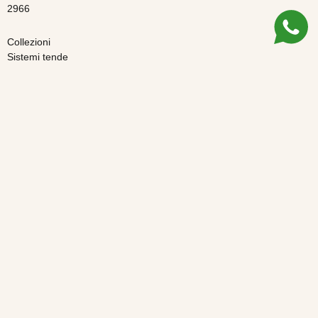
2966
Collezioni
Sistemi tende
Tende
Guida all’acquisto
Chi siamo
Spedizioni e resi
Pagamenti
Pagamenti rateizzati
Assistenza e progettazione
Privacy Policy
Cookie Policy
Le tue preferenze privacy
Risoluzione online delle controversie
© 2026 Olivieri - Tendaggi su Misura | Designed & developed by