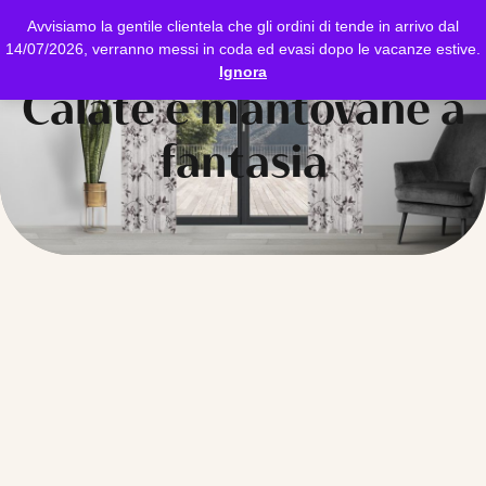
Avvisiamo la gentile clientela che gli ordini di tende in arrivo dal
14/07/2026, verranno messi in coda ed evasi dopo le vacanze estive.
Ignora
Calate e mantovane a
fantasia