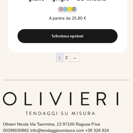
A partire da
25,80
€
Seleziona opzioni
1
2
→
Olivieri Nicola Via Taormina, 13 97100 Ragusa P.iva
00398030882 info@tendaggisumisura.com +39 328 924