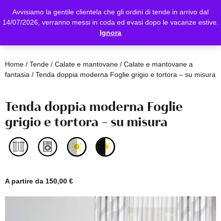
Avvisiamo la gentile clientela che gli ordini di tende in arrivo dal
14/07/2026, verranno messi in coda ed evasi dopo le vacanze estive.
Ignora
Home
/
Tende
/
Calate e mantovane
/
Calate e mantovane a
fantasia
/ Tenda doppia moderna Foglie grigio e tortora – su misura
Tenda doppia moderna Foglie
grigio e tortora – su misura
A partire da
150,00
€