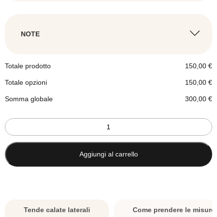
Vuoi aggiungere la tenda?
NOTE
Inserisci note sul prodotto
Totale prodotto
150,00
€
Totale opzioni
150,00
€
Somma globale
300,00
€
Tenda
doppia
moderna
Foglie
Aggiungi al carrello
grigio
e
tortora
-
su
Tende calate laterali
Come prendere le misure
misura