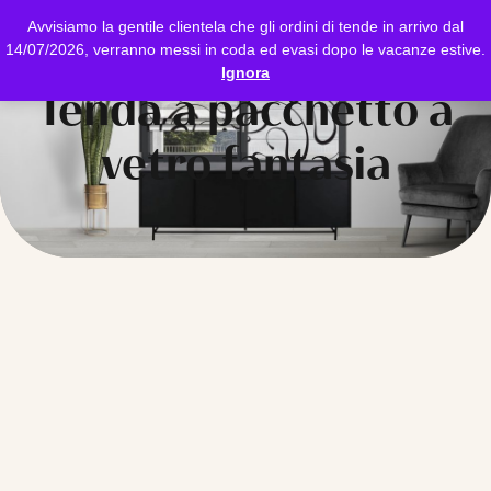
Avvisiamo la gentile clientela che gli ordini di tende in arrivo dal
14/07/2026, verranno messi in coda ed evasi dopo le vacanze estive.
Ignora
Tenda a pacchetto a
vetro fantasia