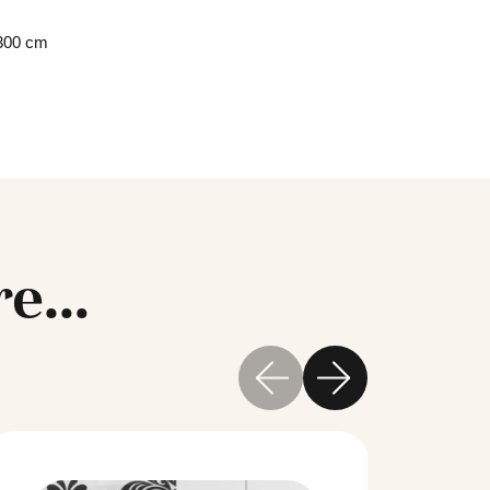
300 cm
are…