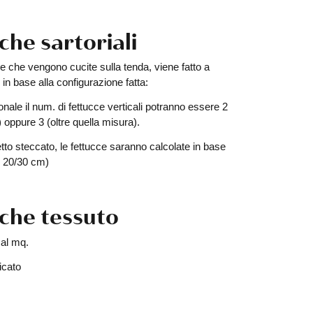
che sartoriali
cce che vengono cucite sulla tenda, viene fatto a
 in base alla configurazione fatta:
onale il num. di fettucce verticali potranno essere 2
 oppure 3 (oltre quella misura).
to steccato, le fettucce saranno calcolate in base
ni 20/30 cm)
iche tessuto
 al mq.
icato