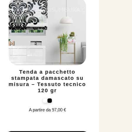
Tenda a pacchetto
T
stampata damascato su
bi
misura – Tessuto tecnico
120 gr
A partire da
97,00
€