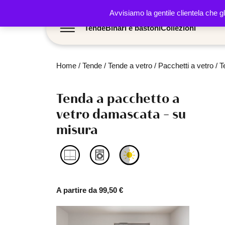
Avvisiamo la gentile clientela che g
Tende
Binari e bastoni
Collezioni
Home
/
Tende
/
Tende a vetro
/
Pacchetti a vetro
/
T
Tenda a pacchetto a
vetro damascata – su
misura
A partire da
99,50
€