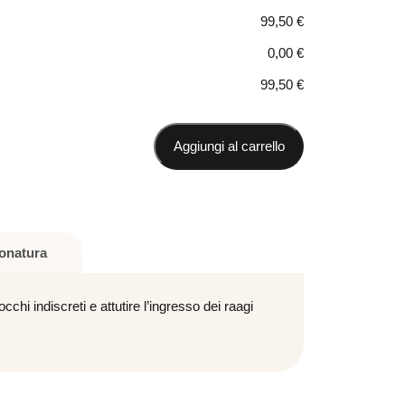
99,50
€
0,00
€
Pacchetto steccato
20,00 €
99,50
€
Aggiungi al carrello
onatura
i indiscreti e attutire l’ingresso dei raagi