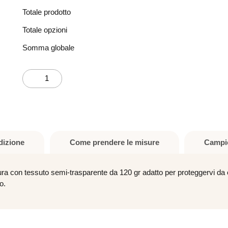
Totale prodotto
Totale opzioni
Pacchetto tradizionale
Somma globale
Tenda
PIATTINA DI CONTRAPPESO
a
pacchetto
No
a
Si
vetro
damascata
-
dizione
Come prendere le misure
Campi
su
misura
con tessuto semi-trasparente da 120 gr adatto per proteggervi da occh
quantità
o.