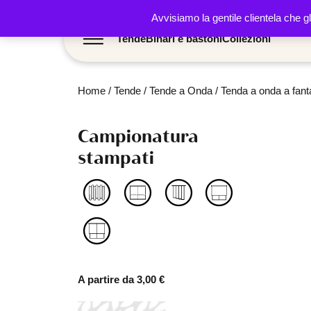
Avvisiamo la gentile clientela che g
Tende
Binari e bastoni
Collezioni
Home
/
Tende
/
Tende a Onda
/
Tenda a onda a fant
Campionatura
stampati
A partire da
3,00
€