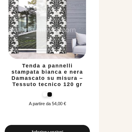
Tenda a pannelli
stampata bianca e nera
s
Damascato su misura –
mi
Tessuto tecnico 120 gr
A partire da
54,00
€
Seleziona opzioni