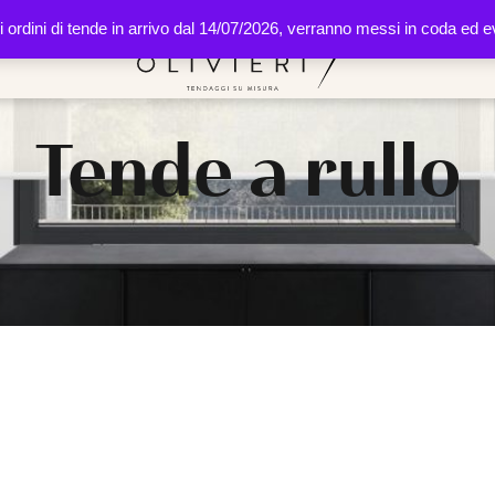
li ordini di tende in arrivo dal 14/07/2026, verranno messi in coda ed
Tende a rullo