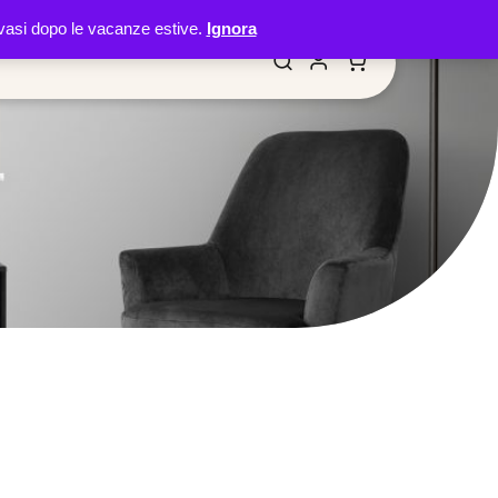
 evasi dopo le vacanze estive.
Ignora