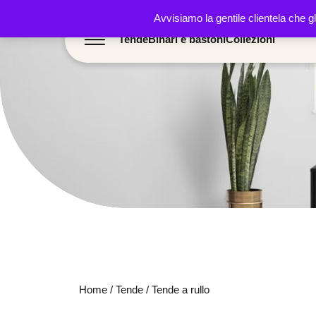
Avvisiamo la gentile clientela che g
Tende
Binari e bastoni
Collezioni
Home
/
Tende
/ Tende a rullo