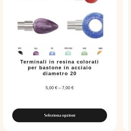
più
varianti.
Le
opzioni
possono
essere
scelte
nella
pagina
del
Terminali in resina colorati
prodotto
per bastone in acciaio
diametro 20
5,00
€
–
7,00
€
Seleziona opzioni