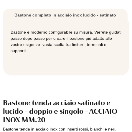
singolo
per Muro pieno, Mattone Forato, Cartongesso
-
0,40
€
Bastone completo in acciaio inox lucido - satinato
ACCIAIO
INOX
MM.20
Bastone e moderno configurabile su misura. Verrete guidati
quantità
passo dopo passo per creare il bastone più adatto alle
vostre esigenze: vasta scelta tra finiture, terminali e
supporti
Bastone tenda acciaio satinato e
lucido - doppio e singolo - ACCIAIO
INOX MM.20
Bastone tenda in acciaio inox con inserti rossi, bianchi e neri.