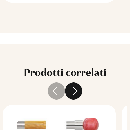
Prodotti correlati
Questo
prodotto
ha