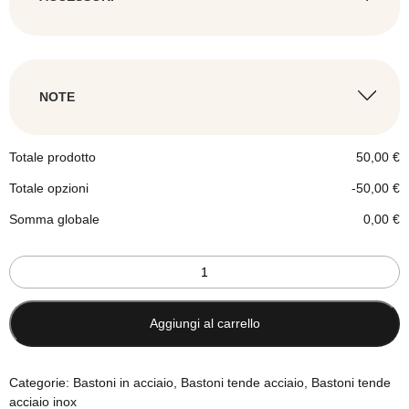
VITI E TASSELLI DI MONTAGGIO
Aggiungi accessori aggiuntivi al tuo
bastone. Prezzo a pezzo
ASTA GUIDATENDA
NOTE
AGGIUNGI LE NOTE
Totale prodotto
50,00
€
Totale opzioni
-50,00
€
Vite e tassello universale Fischer mm.6×30
Somma globale
0,00
€
0,30
€
Bastone
tenda
acciaio
satinato
Aggiungi al carrello
ASTA GUIDATENDA acciaio cm.125 –
e
Cromo lucida
17,00
€
lucido
-
Categorie:
Bastoni in acciaio
,
Bastoni tende acciaio
,
Bastoni tende
doppio
acciaio inox