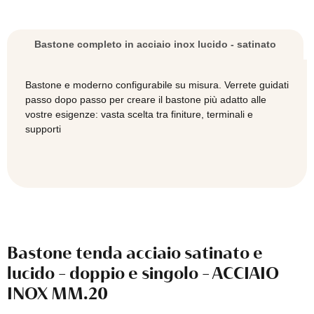
e
Vite e tassello Fischer Duopower 60 x 30 mm,
singolo
per Muro pieno, Mattone Forato, Cartongesso
-
0,40
€
Bastone completo in acciaio inox lucido - satinato
ACCIAIO
INOX
MM.20
Bastone e moderno configurabile su misura. Verrete guidati
quantità
passo dopo passo per creare il bastone più adatto alle
vostre esigenze: vasta scelta tra finiture, terminali e
supporti
Bastone tenda acciaio satinato e
lucido - doppio e singolo - ACCIAIO
INOX MM.20