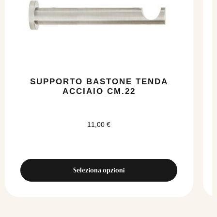
Le
opzioni
possono
essere
scelte
nella
pagina
del
SUPPORTO BASTONE TENDA
prodotto
ACCIAIO CM.22
11,00
€
Seleziona opzioni