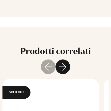
Prodotti correlati
Questo
SOLD OUT
prodotto
ha
più
varianti.