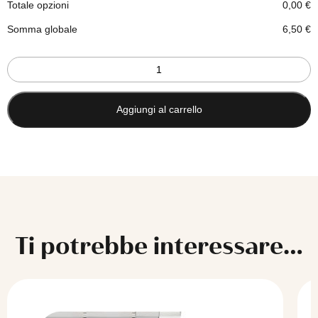
Totale opzioni
0,00
€
Somma globale
6,50
€
Terminali
in
vetro
colorati
Aggiungi al carrello
per
bastone
in
acciaio
diametro
20
quantità
Ti potrebbe interessare…
Questo