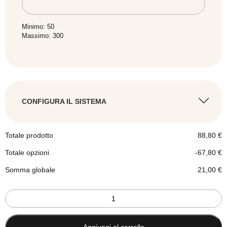
Minimo: 50
Massimo: 300
CONFIGURA IL SISTEMA
LATO COMANDO/LATO MOTORE
*
Totale prodotto
88,80
€
Totale opzioni
-67,80
€
Somma globale
21,00
€
Tenda
a
rullo
A sinistra
a