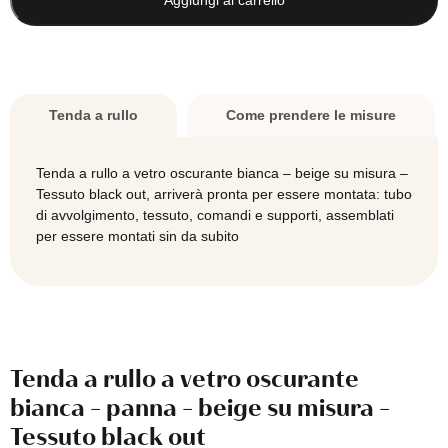
Aggiungi al carrello
vetro
oscurante
bianca
-
beige
Tenda a rullo
Come prendere le misure
su
misura
-
Tenda a rullo a vetro oscurante bianca – beige su misura –
Tessuto
A destra
Tessuto black out, arriverà pronta per essere montata: tubo
black
di avvolgimento, tessuto, comandi e supporti, assemblati
out
per essere montati sin da subito
quantità
SCEGLI IL MONTAGGIO
*
Tenda a rullo a vetro oscurante
bianca - panna - beige su misura -
Tessuto black out