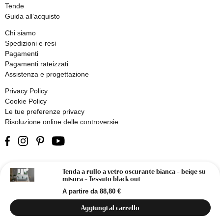
Tende
Guida all’acquisto
Chi siamo
Spedizioni e resi
Pagamenti
Pagamenti rateizzati
Assistenza e progettazione
Privacy Policy
Cookie Policy
Le tue preferenze privacy
Risoluzione online delle controversie
Tenda a rullo a vetro oscurante bianca – beige su
© 2026 Olivieri - Tendaggi su Misura | Designed & developed by
misura – Tessuto black out
Alias2k
A partire da
88,80
€
Aggiungi al carrello