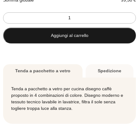
Tenda
a
pacchetto
a
Aggiungi al carrello
vetro
cucina
disegno
Pacchetto steccato
20,00 €
Caffè
-
Tenda a pacchetto a vetro
Spedizione
su
misura
PIATTINA DI CONTRAPPESO
quantità
Tenda a pacchetto a vetro per cucina disegno caffè
proposto in 4 combinazioni di colore. Disegno moderno e
No
tessuto tecnico lavabile in lavatrice, filtra il sole senza
Si
togliere troppa luce alla stanza.