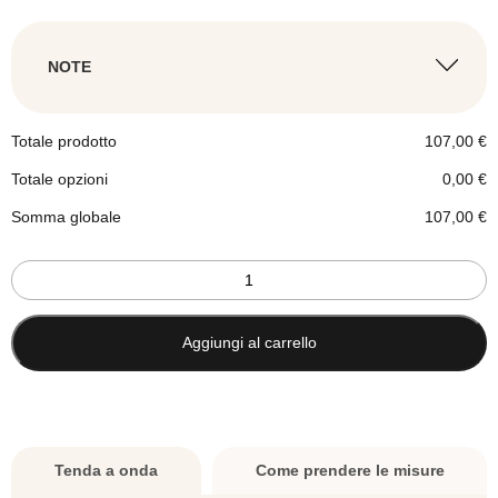
NOTE
Minimo: 100
Massimo: 360
Totale prodotto
107,00
€
ALTEZZA TENDA
*
Totale opzioni
0,00
€
Somma globale
107,00
€
Tenda
Minimo: 100
a
Massimo: 280
onda
wave
Aggiungi al carrello
bianca
-
panna
-
su
Tenda a onda
Come prendere le misure
misura