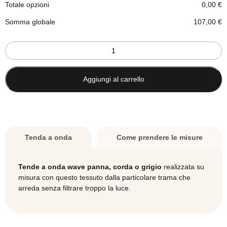
ALTEZZA TENDA
*
Totale opzioni
0,00
€
Somma globale
107,00
€
Tenda
Minimo: 100
a
Massimo: 290
onda
wave
Aggiungi al carrello
panna
-
corda
-
grigio
Tenda a onda
Come prendere le misure
su
misura
-
Tende a onda wave panna, corda o grigio
realizzata su
Tessuto
misura con questo tessuto dalla particolare trama che
E-
arreda senza filtrare troppo la luce.
COLOR
quantità