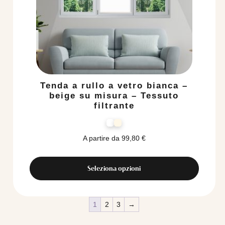
Tenda a rullo a vetro bianca –
beige su misura – Tessuto
filtrante
A partire da
99,80
€
Seleziona opzioni
1
2
3
→