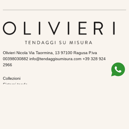
Olivieri Nicola Via Taormina, 13 97100 Ragusa P.iva
00398030882 info@tendaggisumisura.com +39 328 924
2966
Collezioni
Sistemi tende
Tende
Guida all’acquisto
Chi siamo
Spedizioni e resi
Pagamenti
Pagamenti rateizzati