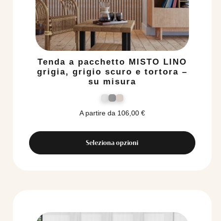
Tenda a pacchetto MISTO LINO
grigia, grigio scuro e tortora –
su misura
A partire da
106,00
€
Seleziona opzioni