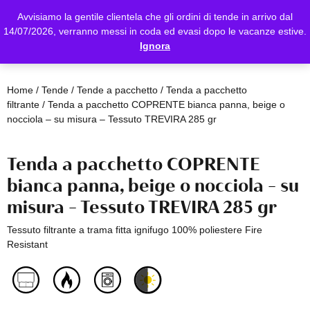
Avvisiamo la gentile clientela che gli ordini di tende in arrivo dal
14/07/2026, verranno messi in coda ed evasi dopo le vacanze estive.
Ignora
Home
/
Tende
/
Tende a pacchetto
/
Tenda a pacchetto
filtrante
/ Tenda a pacchetto COPRENTE bianca panna, beige o
nocciola – su misura – Tessuto TREVIRA 285 gr
Tenda a pacchetto COPRENTE
bianca panna, beige o nocciola – su
misura – Tessuto TREVIRA 285 gr
Tessuto filtrante a trama fitta ignifugo 100% poliestere Fire
Resistant