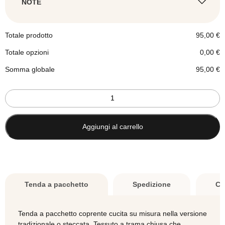
Si
NOTE
Pacchetto tradizionale
Totale prodotto
95,00
€
Totale opzioni
0,00
€
Somma globale
95,00
€
Tenda
a
Pacchetto steccato
25,00 €
pacchetto
COPRENTE
Aggiungi al carrello
bianca
panna,
beige
o
nocciola
Tenda a pacchetto
Spedizione
Co
-
su
misura
Tenda a pacchetto coprente cucita su misura nella versione
-
tradizionale o steccata. Tessuto a trama chiusa che