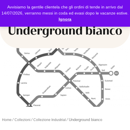
Avvisiamo la gentile clientela che gli ordini di tende in arrivo dal
14/07/2026, verranno messi in coda ed evasi dopo le vacanze estive.
Ignora
Underground bianco
∕
∕
∕
Underground bianco
Home
Collezioni
Collezione Industrial