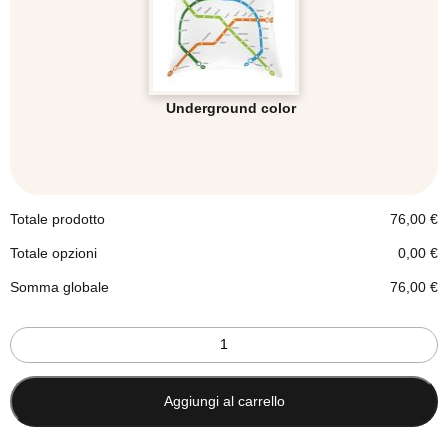
Underground color
Totale prodotto
76,00
€
Totale opzioni
0,00
€
Somma globale
76,00
€
Set
3
cuscini
industrial
Aggiungi al carrello
Underground
-