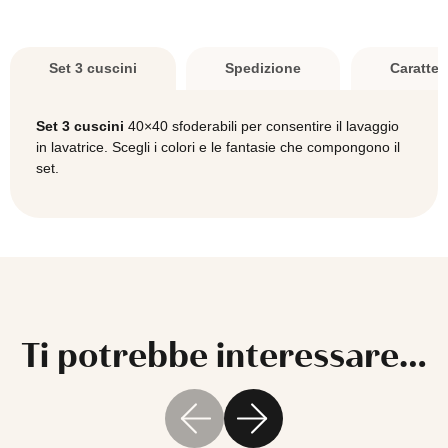
colori
a
scelta
Set 3 cuscini
Spedizione
Caratter
quantità
Set 3 cuscini
40×40 sfoderabili per consentire il lavaggio
in lavatrice. Scegli i colori e le fantasie che compongono il
set.
Ti potrebbe interessare…