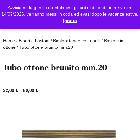
Avvisiamo la gentile clientela che gli ordini di tende in arrivo dal
14/07/2026, verranno messi in coda ed evasi dopo le vacanze estive.
Ignora
Home
/
Binari e bastoni
/
Bastoni tende con anelli
/
Bastoni in
ottone
/ Tubo ottone brunito mm.20
Tubo ottone brunito mm.20
32,00
€
–
80,00
€