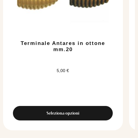
opzioni
possono
essere
scelte
nella
pagina
del
Terminale Antares in ottone
prodotto
mm.20
5,00
€
Seleziona opzioni