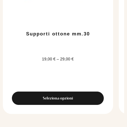
possono
essere
scelte
nella
pagina
del
Supporti ottone mm.30
prodotto
19,00
€
–
29,00
€
Seleziona opzioni