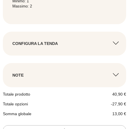
Minimo: 1
Massimo: 2
CONFIGURA LA TENDA
Vuoi aggiungere la tenda?
NOTE
Totale prodotto
40,90
€
Totale opzioni
-27,90
€
Somma globale
13,00
€
Tendoni