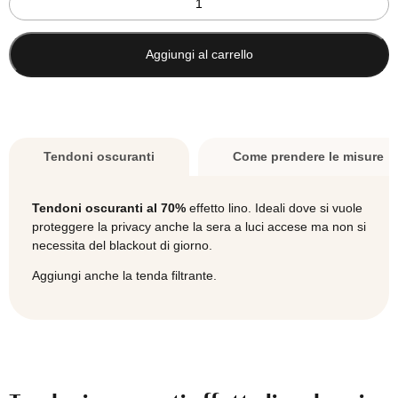
oscuranti
effetto
lino
Aggiungi al carrello
doppia
tenda
-
panna
-
Tendoni oscuranti
Come prendere le misure
beige
-
su
Tendoni oscuranti al 70%
effetto lino. Ideali dove si vuole
misura
proteggere la privacy anche la sera a luci accese ma non si
quantità
necessita del blackout di giorno.
Aggiungi anche la tenda filtrante.