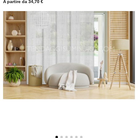
A partire da
34,70
€