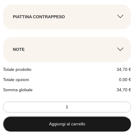
PIATTINA CONTRAPPESO
AGGIUNGI LA PIATTINA
NOTE
AGGIUNGI LE NOTE
Totale prodotto
34,70
€
Totale opzioni
0,00
€
Somma globale
34,70
€
Tenda
a
pannelli
etnica
Aggiungi al carrello
bianca