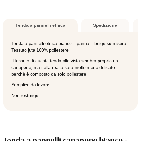
-
panna
-
beige
Tenda a pannelli etnica
Spedizione
su
misura
-
Tenda a pannelli etnica bianco – panna – beige su misura -
Tessuto
Tessuto juta 100% poliestere
JUTA
Il tessuto di questa tenda alla vista sembra proprio un
100%
canapone, ma nella realtà sarà molto meno delicato
poliestere
perchè è composto da solo poliestere.
quantità
Semplice da lavare
Non restringe
Tenda a pannelli canapone bianco -