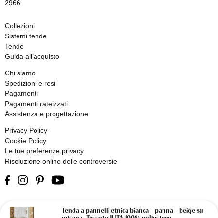
2966
Collezioni
Sistemi tende
Tende
Guida all’acquisto
Chi siamo
Spedizioni e resi
Pagamenti
Pagamenti rateizzati
Assistenza e progettazione
Privacy Policy
Cookie Policy
Le tue preferenze privacy
Risoluzione online delle controversie
Tenda a pannelli etnica bianca – panna – beige su
© 2026 Olivieri - Tendaggi su Misura | Designed & developed by
misura -Tessuto JUTA 100% poliestere