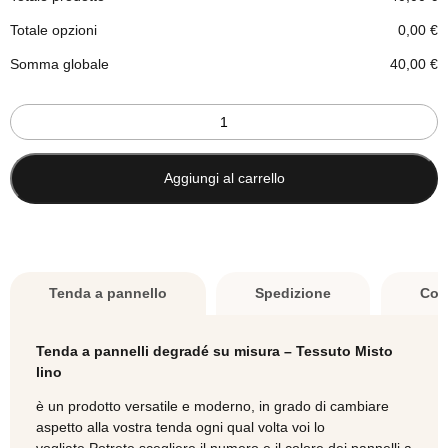
Totale opzioni
0,00
€
Somma globale
40,00
€
Tenda
a
pannelli
colori
Aggiungi al carrello
naturali
degradé
su
misura
-
Tenda a pannello
Spedizione
Com
Tessuto
MISTO
LINO
Tenda a pannelli degradé su misura – Tessuto Misto
quantità
lino
è un prodotto versatile e moderno, in grado di cambiare
aspetto alla vostra tenda ogni qual volta voi lo
vogliate.Potrete scegliere il numero e il colore dei pannelli a