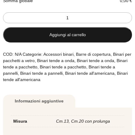
Somma globale
0,00
€
Supporto
alluminio
satinato
modello
Aggiungi al carrello
Puk
-
a
COD:
N/A
Categorie:
Accessori binari
,
Barre di copertura
,
Binari per
pezzo
pacchetti a vetro
,
Binari tende a onda
,
Binari tende a onda
,
Binari
quantità
tende a pacchetto
,
Binari tende a pacchetto
,
Binari tende a
pannelli
,
Binari tende a pannelli
,
Binari tende all'americana
,
Binari
tende all'americana
Informazioni aggiuntive
Misura
Cm.13, Cm.20 con prolunga