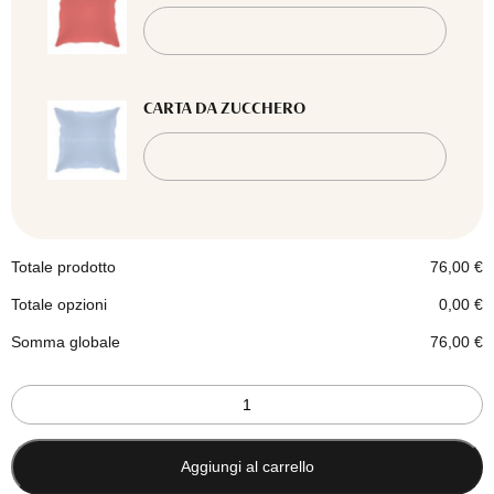
CARTA DA ZUCCHERO
Totale prodotto
76,00
€
Totale opzioni
0,00
€
Somma globale
76,00
€
Set
3
cuscini
arredo
Aggiungi al carrello
design