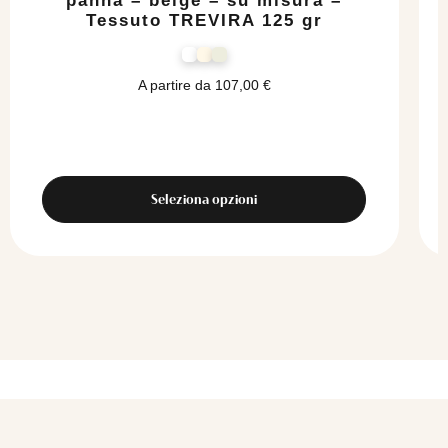
panna – beige – su misura –
Tessuto TREVIRA 125 gr
A partire da
107,00
€
Seleziona opzioni