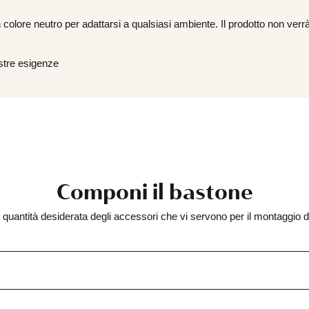
olore neutro per adattarsi a qualsiasi ambiente. Il prodotto non verrà
ostre esigenze
Vite e tassello universale Fischer mm.6×30
V
0,30
€
m
C
Componi il bastone
 quantità desiderata degli accessori che vi servono per il montaggio 