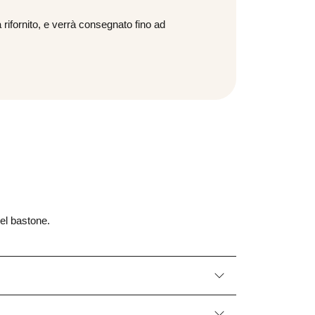
 rifornito, e verrà consegnato fino ad
ite e tassello Fischer Duopower 60 x 30
m, per Muro pieno, Mattone Forato,
artongesso
0,40
€
del bastone.