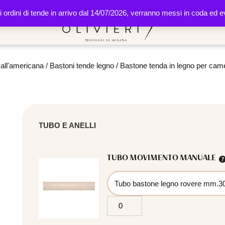
li ordini di tende in arrivo dal 14/07/2026, verranno messi in coda ed
 all'americana
/
Bastoni tende legno
/ Bastone tenda in legno per ca
TUBO E ANELLI
TUBO MOVIMENTO MANUALE