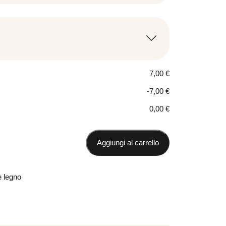
rminale per tubo
Terminale per tubo
 legno diametro
in legno diametro
4,00
€
30
4,00
€
7,00
€
-7,00
€
one in
Supporto per bastone in
0,00
€
3,50
€
legno diametro 30
5,00
€
Aggiungi al carrello
e legno
Rosso
Arancio