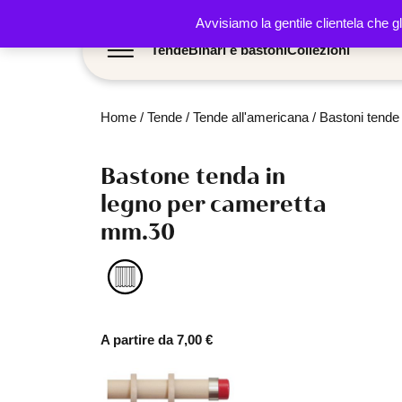
Avvisiamo la gentile clientela che g
Tende
Binari e bastoni
Collezioni
Home
/
Tende
/
Tende all'americana
/
Bastoni tende
Bastone tenda in
legno per cameretta
mm.30
A partire da
7,00
€