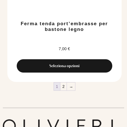
scelte
nella
pagina
del
Ferma tenda port’embrasse per
prodotto
bastone legno
7,00
€
Seleziona opzioni
1
2
→