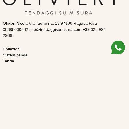
Olivieri Nicola Via Taormina, 13 97100 Ragusa P.iva
00398030882 info@tendaggisumisura.com +39 328 924
2966
Collezioni
Sistemi tende
Tende
Guida all’acquisto
Chi siamo
Spedizioni e resi
Pagamenti
Pagamenti rateizzati
Assistenza e progettazione
Privacy Policy
Cookie Policy
Le tue preferenze privacy
Risoluzione online delle controversie