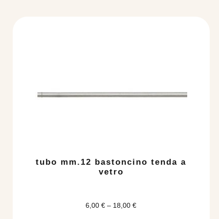
Questo
prodotto
ha
più
varianti.
Le
opzioni
possono
essere
scelte
nella
pagina
del
tubo mm.12 bastoncino tenda a
prodotto
vetro
6,00
€
–
18,00
€