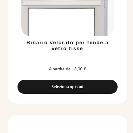
Binario velcrato per tende a
vetro fisse
A partire da
13,00
€
Seleziona opzioni
Questo