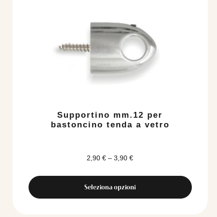
prodotto
ha
più
varianti.
Le
opzioni
possono
essere
scelte
nella
pagina
del
Supportino mm.12 per
prodotto
bastoncino tenda a vetro
2,90
€
–
3,90
€
Seleziona opzioni