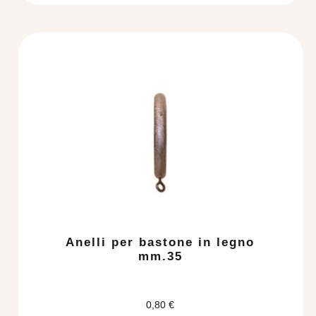
Questo
prodotto
ha
più
varianti.
Le
opzioni
possono
essere
scelte
nella
pagina
del
Anelli per bastone in legno
prodotto
mm.35
0,80
€