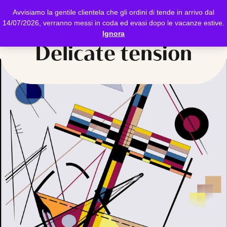
Avvisiamo la gentile clientela che gli ordini di tende in arrivo dal
14/07/2026, verranno messi in coda ed evasi dopo le vacanze estive.
Ignora
Delicate tension