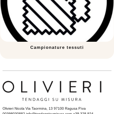
Campionature tessuti
Olivieri Nicola Via Taormina, 13 97100 Ragusa P.iva
00398030882 info@tendaggisumisura.com +39 328 924